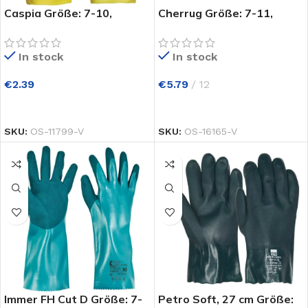
Caspia Größe: 7-10,
Cherrug Größe: 7-11,
Latexhandschuh mit einer
Kräftiger PVC Handschuh
Neoprenbeschichtung , 0,7
mit einer
In stock
In stock
mm stark , 30 cm lang, die
Nitrilbeschichtung ,
Handfläche ist mit einer
Nyloninnengewebe , 0,8
€
2.39
€
5.79
12
griffigen Struktur
mm stark , 30 cm lang,
versehen
Kategorie 3, Typ A
PRODUKT KAUFEN
PRODUKT KAUFEN
SKU:
OS-11799-V
SKU:
OS-16165-V
ße:
chuh,
nder
Immer FH Cut D Größe: 7-
Petro Soft, 27 cm Größe: