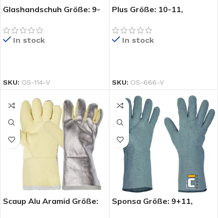
Glashandschuh Größe: 9-
Plus Größe: 10-11,
11, Doppellagiger
Spaltlederhandschuh mit
Baumwollhandschuh mit
einer Kevlarfütterung ,
In stock
In stock
einer prägnierten
Spaltlerderstulpe mit
Nitrilbeschichtung für
einer Baumwollfütterung ,
einen optimalen Griff,
Kevlarfaden
PRODUKT KAUFEN
PRODUKT KAUFEN
Kontaktwärme bis zu 250
SKU:
OS-114-V
SKU:
OS-666-V
Grad
ße:
chuh,
Scaup Alu Aramid Größe:
Sponsa Größe: 9+11,
nder
10, Zweilagiger
Genähter