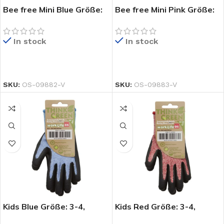
Bee free Mini Blue Größe:
Bee free Mini Pink Größe:
4-5,
4-5,
Nylonfeinstrickhandschuh
Nylonfeinstrickhandschuh
In stock
In stock
in Kindergröße, blau mit
in Kindergröße, pink mit
PU/Nitrilbeschichtung,
PU/Nitrilbeschichtung,
Handrücken offen,
Handrücken offen,
PRODUKT KAUFEN
PRODUKT KAUFEN
Strickbund
Strickbund
SKU:
OS-09882-V
SKU:
OS-09883-V
ße:
chuh,
Kids Blue Größe: 3-4,
Kids Red Größe: 3-4,
nder
RPET/Polyester
RPET/Polyester