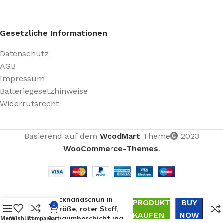
Gesetzliche Informationen
Datenschutz
AGB
Impressum
Batteriegesetzhinweise
Widerrufsrecht
Basierend auf dem
WoodMart
Theme
2023
WooCommerce-Themes
.
Kids Red Größe: 3-4,
RPET/Polyester
Feinstrickhandschuh in
PRODUKT
BUY
0
Kindergröße, roter Stoff,
KAUFEN
NOW
Nitrilschaumbeschichtung,
Menu
Wishlist
Compare
Cart