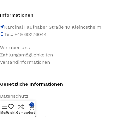
Informationen
Kardinal Faulhaber Straße 10 Kleinostheim
Tel.: +49 60276044
Wir über uns
Zahlungsmöglichkeiten
Versandinformationen
Gesetzliche Informationen
Datenschutz
AGB
0
Impressum
Menu
Wishlist
Compare
Cart
Batteriegesetzhinweise
Widerrufsrecht