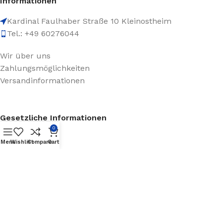
Informationen
Kardinal Faulhaber Straße 10 Kleinostheim
Tel.: +49 60276044
Wir über uns
Zahlungsmöglichkeiten
Versandinformationen
Gesetzliche Informationen
0
Datenschutz
Menu
Wishlist
Compare
Cart
AGB
Impressum
Batteriegesetzhinweise
Widerrufsrecht
Basierend auf dem
WoodMart
Theme
2023