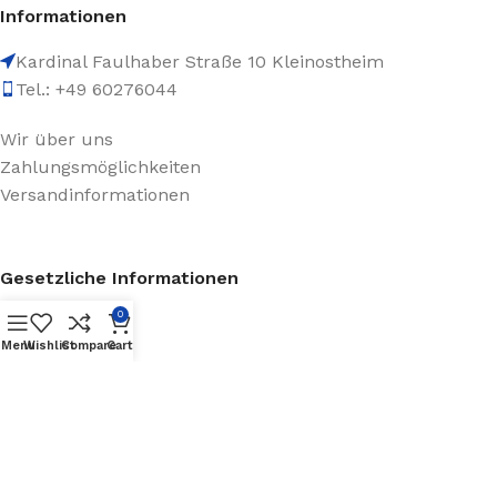
Informationen
Kardinal Faulhaber Straße 10 Kleinostheim
Tel.: +49 60276044
Wir über uns
Zahlungsmöglichkeiten
Versandinformationen
Gesetzliche Informationen
0
Datenschutz
Menu
Wishlist
Compare
Cart
AGB
Impressum
Batteriegesetzhinweise
Widerrufsrecht