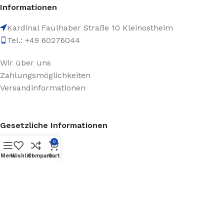
Informationen
Kardinal Faulhaber Straße 10 Kleinostheim
Tel.: +49 60276044
Wir über uns
Zahlungsmöglichkeiten
Versandinformationen
Gesetzliche Informationen
0
Datenschutz
Menu
Wishlist
Compare
Cart
AGB
Impressum
Batteriegesetzhinweise
Widerrufsrecht