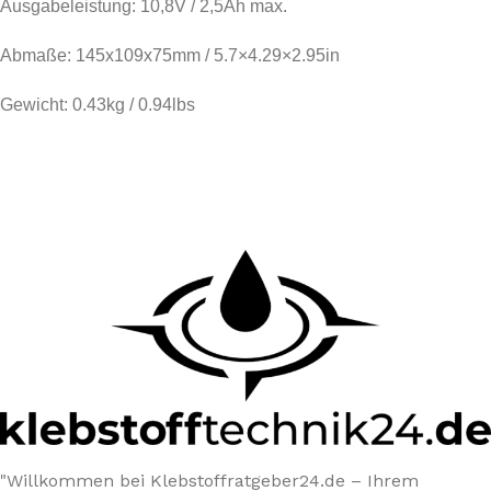
Ausgabeleistung: 10,8V / 2,5Ah max.
Abmaße: 145x109x75mm / 5.7×4.29×2.95in
Gewicht: 0.43kg / 0.94lbs
"Willkommen bei Klebstoffratgeber24.de – Ihrem