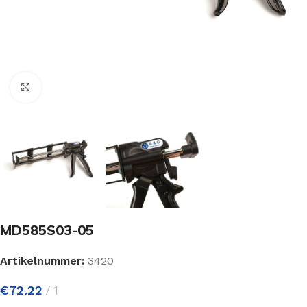
Click to enlarge
MD585S03-05
Artikelnummer:
3420
€
72.22
1