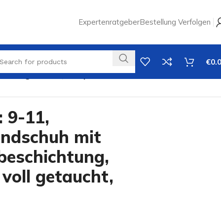
Expertenratgeber
Bestellung Verfolgen
€
0.
n voll getaucht, Stulpe
 9-11,
ndschuh mit
lbeschichtung,
voll getaucht,