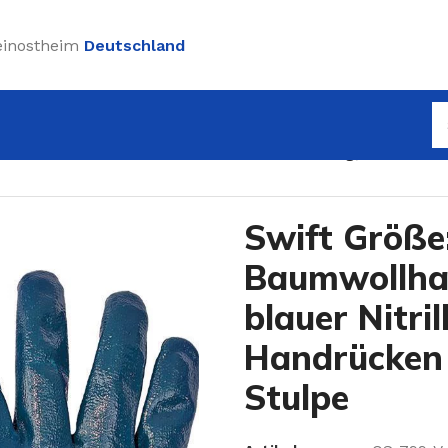
einostheim
Deutschland
wollhandschuh mit blauer Nitrilbeschichtung, Handrücke
Swift Größe:
Baumwollha
blauer Nitri
Handrücken 
Stulpe