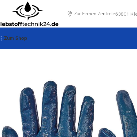
Zur Firmen Zentrale
63801 Kl
Zum Shop
Startseite
Montagehandschuhe
Swift Größe: 9-11, Baum