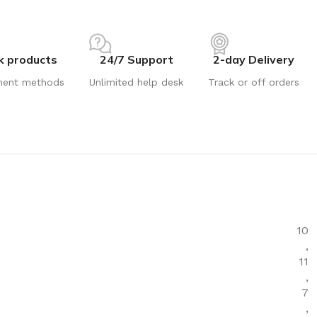
k products
24/7 Support
2-day Delivery
ment methods
Unlimited help desk
Track or off orders
10
,
11
,
7
,