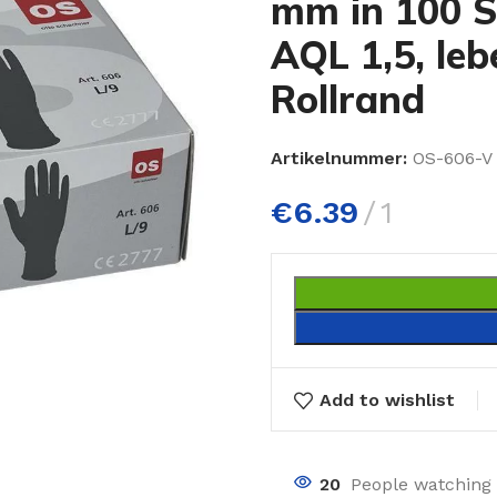
mm in 100 S
AQL 1,5, leb
Rollrand
Artikelnummer:
OS-606-V
€
6.39
1
Add to wishlist
20
People watching 