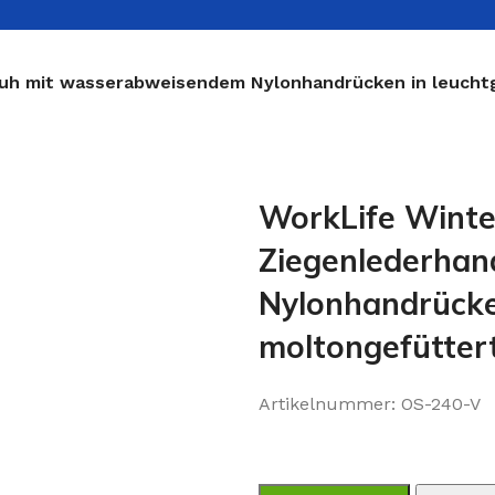
huh mit wasserabweisendem Nylonhandrücken in leuchtg
WorkLife Winter
Ziegenlederha
Nylonhandrücken
moltongefüttert
Artikelnummer:
OS-240-V