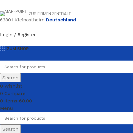
ZUR FIRMEN ZENTRALE
63801 Kleinostheim
Deutschland
Login / Register
ZUM SHOP
Search
0
Wishlist
0
Compare
0
items
€
0.00
Menu
Search