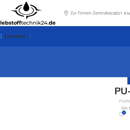
Zur Firmen Zentrale
63801 Kl
Zum Shop
PU-
Post
On 
0