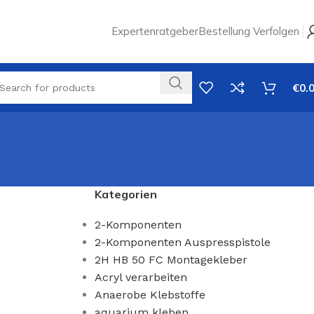
Expertenratgeber
Bestellung Verfolgen
€
0.
Kategorien
2-Komponenten
2-Komponenten Auspresspistole
2H HB 50 FC Montagekleber
Acryl verarbeiten
Anaerobe Klebstoffe
aquarium kleben