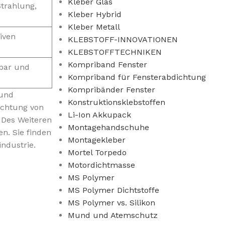
Kleber Glas
trahlung,
Kleber Hybrid
Kleber Metall
iven
KLEBSTOFF-INNOVATIONEN
KLEBSTOFFTECHNIKEN
Kompriband Fenster
mbar und
Kompriband für Fensterabdichtung
Kompribänder Fenster
 und
Konstruktionsklebstoffen
ichtung von
Li-Ion Akkupack
 Des Weiteren
Montagehandschuhe
n. Sie finden
Montagekleber
ndustrie.
Mortel Torpedo
Motordichtmasse
MS Polymer
MS Polymer Dichtstoffe
MS Polymer vs. Silikon
Mund und Atemschutz