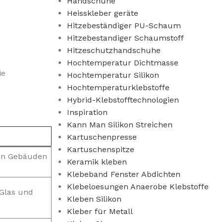
Handschuhe
Heisskleber geräte
Hitzebeständiger PU-Schaum
Hitzebestandiger Schaumstoff
Hitzeschutzhandschuhe
Hochtemperatur Dichtmasse
ie
Hochtemperatur Silikon
Hochtemperaturklebstoffe
Hybrid-Klebstofftechnologien
Inspiration
Kann Man Silikon Streichen
Kartuschenpresse
Kartuschenspitze
von Gebäuden
Keramik kleben
Klebeband Fenster Abdichten
Klebeloesungen Anaerobe Klebstoffe
 Glas und
Kleben Silikon
Kleber für Metall