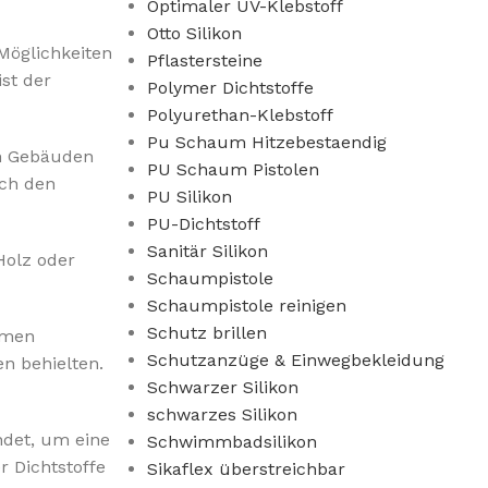
Optimaler UV-Klebstoff
Otto Silikon
Möglichkeiten
Pflastersteine
ist der
Polymer Dichtstoffe
Polyurethan-Klebstoff
Pu Schaum Hitzebestaendig
n Gebäuden
PU Schaum Pistolen
uch den
PU Silikon
PU-Dichtstoff
Sanitär Silikon
Holz oder
Schaumpistole
Schaumpistole reinigen
Schutz brillen
remen
Schutzanzüge & Einwegbekleidung
en behielten.
Schwarzer Silikon
schwarzes Silikon
det, um eine
Schwimmbadsilikon
 Dichtstoffe
Sikaflex überstreichbar