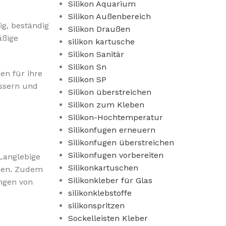
Silikon Aquarium
Silikon Außenbereich
ig, beständig
Silikon Draußen
äßige
silikon kartusche
Silikon Sanitär
Silikon Sn
n für ihre
Silikon SP
ssern und
Silikon überstreichen
Silikon zum Kleben
Silikon-Hochtemperatur
Silikonfugen erneuern
Silikonfugen überstreichen
Silikonfugen vorbereiten
Langlebige
Silikonkartuschen
ehen. Zudem
Silikonkleber für Glas
ingen von
silikonklebstoffe
silikonspritzen
Sockelleisten Kleber