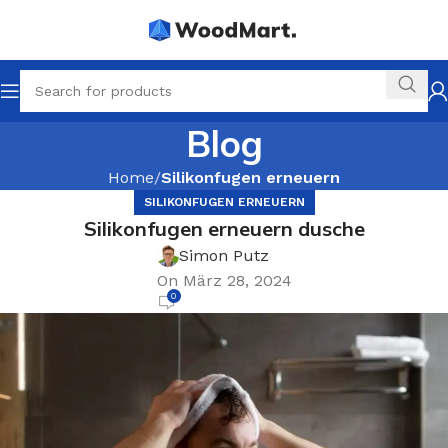
Blog
Home
Silikonfugen erneuern
SILIKONFUGEN ERNEUERN
Silikonfugen erneuern dusche
Simon Putz
On März 28, 2024
0