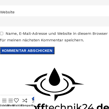
Website
Name, E-Mail-Adresse und Website in diesem Browser
für meinen nächsten Kommentar speichern.
0
Sidebar
Menu
Wishlist
Compare
Cart