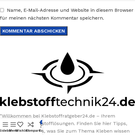
Name, E-Mail-Adresse und Website in diesem Browser
für meinen nächsten Kommentar speichern.
"Willkommen bei Klebstoffratgeber24.de – Ihrem
Experten für Klebstofflösungen. Finden Sie hier Tipps,
0
Ratgeber und alles, was Sie zum Thema Kleben wissen
Sidebar
Menu
Wishlist
Compare
Cart