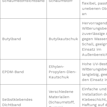
Schaumstoffdichtband
Schaumstoff
flexibel, pass
unebenen Ob
an
Hervorragend
Witterungsbes
zuverlässige
Butylband
Butylkautschuk
gegen Wasser
Schall, geeig
Einsatz im
Außenbereic
Hohe UV-Best
Ethylen-
Witterungsbes
EPDM-Band
Propylen-Dien-
langlebig, ge
Kautschuk
den Einsatz i
Einfache und
Verschiedene
Installation 
Materialien
Selbstklebendes
Klebeschicht,
(Schaumstoff,
Dichtband
Haftung auf 