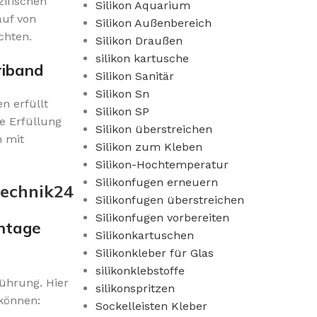
zifischen
Silikon Aquarium
auf von
Silikon Außenbereich
chten.
Silikon Draußen
silikon kartusche
riband
Silikon Sanitär
Silikon Sn
 erfüllt
Silikon SP
e Erfüllung
Silikon überstreichen
n mit
Silikon zum Kleben
Silikon-Hochtemperatur
Silikonfugen erneuern
technik24
Silikonfugen überstreichen
Silikonfugen vorbereiten
ontage
Silikonkartuschen
Silikonkleber für Glas
silikonklebstoffe
ührung. Hier
silikonspritzen
 können:
Sockelleisten Kleber