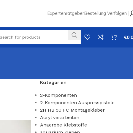
Expertenratgeber
Bestellung Verfolgen
€
0.
Kategorien
2-Komponenten
2-Komponenten Auspresspistole
2H HB 50 FC Montagekleber
Acryl verarbeiten
Anaerobe Klebstoffe
aquarium kleben