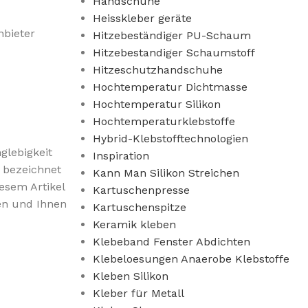
Handschuhe
Heisskleber geräte
nbieter
Hitzebeständiger PU-Schaum
Hitzebestandiger Schaumstoff
Hitzeschutzhandschuhe
Hochtemperatur Dichtmasse
Hochtemperatur Silikon
Hochtemperaturklebstoffe
Hybrid-Klebstofftechnologien
glebigkeit
Inspiration
bezeichnet
Kann Man Silikon Streichen
esem Artikel
Kartuschenpresse
n und Ihnen
Kartuschenspitze
Keramik kleben
Klebeband Fenster Abdichten
Klebeloesungen Anaerobe Klebstoffe
Kleben Silikon
Kleber für Metall