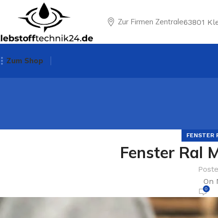
Zur Firmen Zentrale
63801 Kl
Zum Shop
FENSTER 
Fenster Ral
Post
On 
0