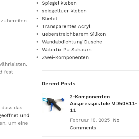
Spiegel kleben
spiegeltuer kleben
Stiefel
rzubereiten.
Transparentes Acryl
ueberstreichbarem Silikon
Wandabdichtung Dusche
Waterfix Pu Schaum
Zwei-Komponenten
ährleisten.
d fest
Recent Posts
2-Komponenten
Auspresspistole MD50S11-
 dass das
11
geöffnet und
Februar 18, 2025
No
en, um eine
Comments