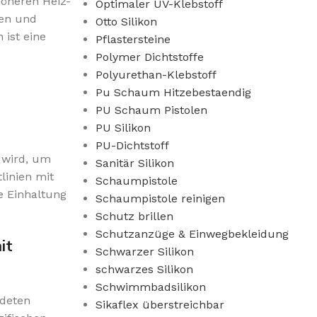
höheren Heiz-
Optimaler UV-Klebstoff
men und
Otto Silikon
ist eine
Pflastersteine
Polymer Dichtstoffe
Polyurethan-Klebstoff
Pu Schaum Hitzebestaendig
PU Schaum Pistolen
PU Silikon
PU-Dichtstoff
t wird, um
Sanitär Silikon
linien mit
Schaumpistole
e Einhaltung
Schaumpistole reinigen
Schutz brillen
Schutzanzüge & Einwegbekleidung
it
Schwarzer Silikon
schwarzes Silikon
Schwimmbadsilikon
ndeten
Sikaflex überstreichbar